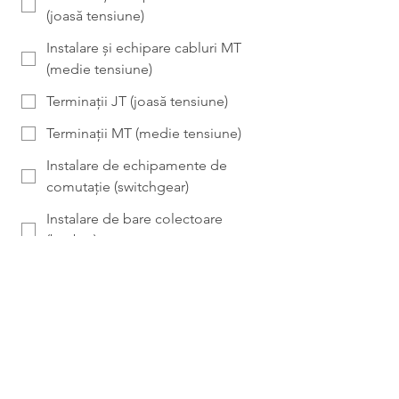
(joasă tensiune)
Instalare și echipare cabluri MT
(medie tensiune)
Terminații JT (joasă tensiune)
Terminații MT (medie tensiune)
Instalare de echipamente de
comutație (switchgear)
Instalare de bare colectoare
(busbar)
Testare și punere în funcțiune
(commissioning)
Disponibilitate / Data de începere
*
Încărcați CV-ul
*