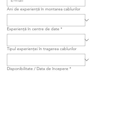
Ani de experiență în montarea cablurilor
Experiență în centre de date
*
Tipul experienței în tragerea cablurilor
Disponibilitate / Data de începere
*
Încărcați CV-ul
*
Încărcați CV-ul
Permis de muncă și de ședere în UE
*
Sunt de acord ca MTM 